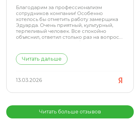
Благодарим за профессионализм
сотрудников компании! Особенно
хотелось бы отметить работу замерщика
Эдуарда. Очень приятный, культурный,
терпеливый человек. Все спокойно
объяснил, ответил столько раз на вопросы
сколько мы их задавали 🙂 Дал ценные
советы, предложил варианты решения,
показал образцы и всё сразу при замере
Читать дальше
рассчитал. Учел пожелания о дате
монтажа. Это было очень приятно.
Компанию рекомендуем. Также отметим
абсолютную ненавязчивость в целом —
13.03.2026
никаких опросов, лишних звонков, все
только по делу. Благодарим за ваш труд!
Читать больше отзывов