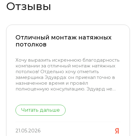
Отзывы
Отличный монтаж натяжных
потолков
Хочу выразить искреннюю благодарность
компании за отличный монтаж натяжных
потолков! Отдельно хочу отметить
замерщика Эдуарда: он приехал точно в
назначенное время и провёл
полноценную консультацию. Эдуард не
просто рассказал о вариантах потолков,
Монтажная бригада тоже впечатлила:
но и подробно объяснил, как подготовить
ребята приехали со своим инструментом
помещение к монтажу и на что обратить
и управились всего за один день, хотя
Читать дальше
особое внимание — это очень помогло
площадь потолка составила более 40
избежать лишних хлопот в будущем.
квадратов. Все мои пожелания были
учтены, работа выполнена аккуратно и
профессионально.
Особенно хочу подчеркнуть, что мастера
21.05.2026
очень бережно относились к имуществу в