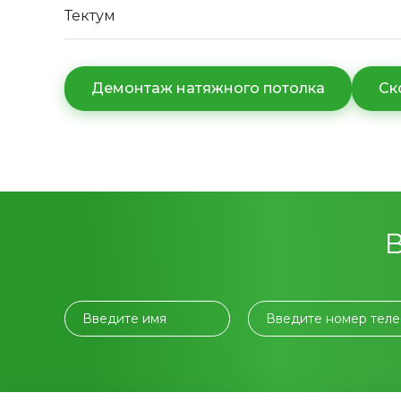
Тектум
Демонтаж натяжного потолка
Ск
Введите имя
Введите номер тел